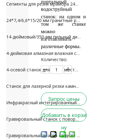
портальный
Сегменты для резки мрамора 24*7,5*10 мм для Ирана
водоструйный
станок: на одном и
24*7,4/6,6*15/20 мм гранитные режущие сегменты для Пакистана
том же станке
можно
14-дюймовый/350-мм пильный диск для резки гранита
изготавливать
различные формы.
4-дюймовая алмазная влажная сухая полировальная подушка для гранита и мрамора
Количество:
4-осевой станок для резки мостового камня с ЧПУ
Станок для лазерной резки камня моста (фаска головки станка)
Запрос цены
Инфракрасный интегрированный станок для резки камня
Добавить в корзи
Гравировальный станок с поворотной головкой
ну
Гравировальный станок с одной головкой (2D)