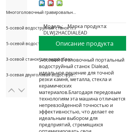
Многоголовочный гравировальный станок для каменных колонн
Модель:
Марка продукта:
5-осевой водоструйный станок переменного тока
DLWJ2HAC
DIALEAD
Описание продукта
5-осевой водоструйный станок AB
3-осевой станок для гидроабразивной резки камня
5-осевой 2-головочный портальный
водоструйный станок Dialead,
идеальное решение для точной
3-осевая двухголовая водоструйная машина
резки камня, металла, стекла и
керамических
материалов.Благодаря передовым
технологиям эта машина отличается
непревзойденной точностью и
эффективностью, что делает ее
идеальным выбором для
предприятий, стремящихся
оптимизировать свои