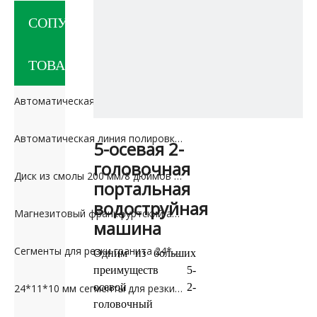
СОПУТСТВУЮЩИЕ
ТОВАРЫ
Автоматическая машина для сжигания гранита Dialead
Автоматическая линия полировки машины
5-осевая 2-
головочная
Диск из смолы 200 мм/8 дюймов для полировки гранита
портальная
водоструйная
Магнезитовый франкфуртский абразив для мрамора и травертина
машина
Сегменты для резки гранита 24*12,5/11,5*20 мм для России
Одним из больших
преимуществ
5-
осевой 2-
24*11*10 мм сегменты для резки мраморного известняка для рынка Ближнего Востока
головочный