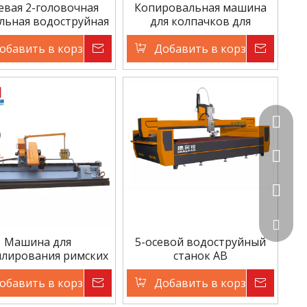
евая 2-головочная
Копировальная машина
льная водоструйная
для колпачков для
машина
каменных колонн
ены
обавить в корзину
Запрос цены
Добавить в корзину
Запро
+86-595
+86-13
+86-13
info@dl
Машина для
5-осевой водоструйный
лирования римских
станок AB
info@ch
колонн
ены
обавить в корзину
Запрос цены
Добавить в корзину
Запро