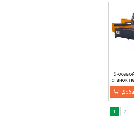
5-осево
станок п
Доба
1
2