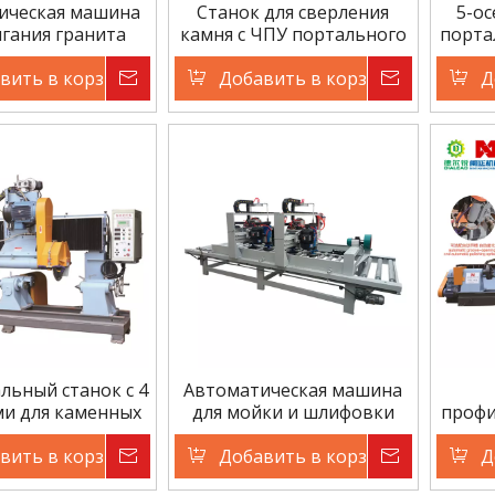
ическая машина
Станок для сверления
5-ос
игания гранита
камня с ЧПУ портального
порта
Dialead
типа Dialead
вить в корзину
Запрос цены
Добавить в корзину
Запрос ц
Д
льный станок с 4
Автоматическая машина
ми для каменных
для мойки и шлифовки
профи
илиндров
камня
онтальный тип)
вить в корзину
Запрос цены
Добавить в корзину
Запрос ц
Д