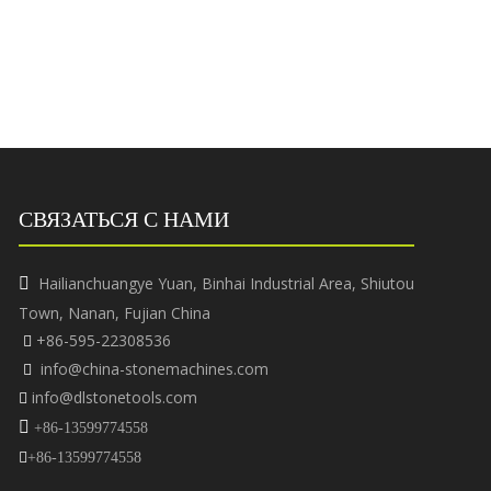
СВЯЗАТЬСЯ С НАМИ
Hailianchuangye Yuan, Binhai Industrial Area, Shiutou

Town, Nanan, Fujian China
+86-595-22308536

info@china-stonemachines.com

info@dlstonetools.com


+86-13599774558

+86-13599774558