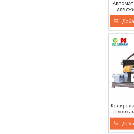
Автомат
для сж
Доба
Копирова
головка
ц
(гориз
Доба