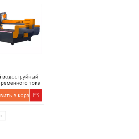
й водоструйный
еременного тока
вить в корзину
Запрос цены
»