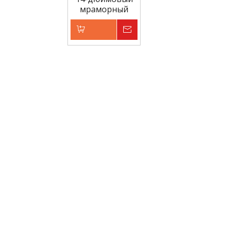
мраморный
пильный диск
Добавить в
Запрос цены
корзину