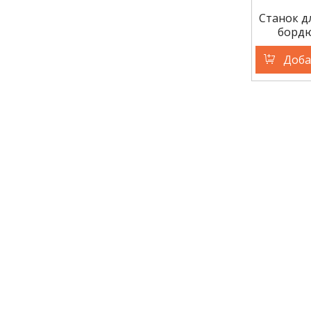
Станок дл
бордю
Доба