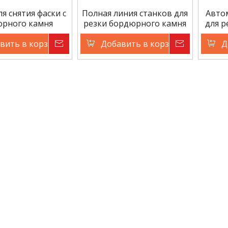
я снятия фаски с
Полная линия станков для
Авто
рного камня
резки бордюрного камня
для р
вить в корзину
Запрос цены
Добавить в корзину
Запрос ц
Д