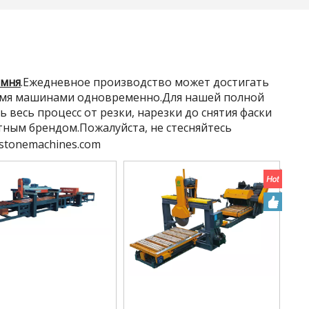
амня
.Ежедневное производство может достигать
вумя машинами одновременно.Для нашей полной
весь процесс от резки, нарезки до снятия фаски
стным брендом.Пожалуйста, не стесняйтесь
stonemachines.com