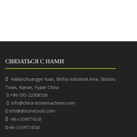
СВЯЗАТЬСЯ С НАМИ
Hailianchuangye Yuan, Binhai Industrial Area, Shiutou

Town, Nanan, Fujian China
+86-595-22308536

info@china-stonemachines.com

info@dlstonetools.com


+86-13599774558

+86-13599774558