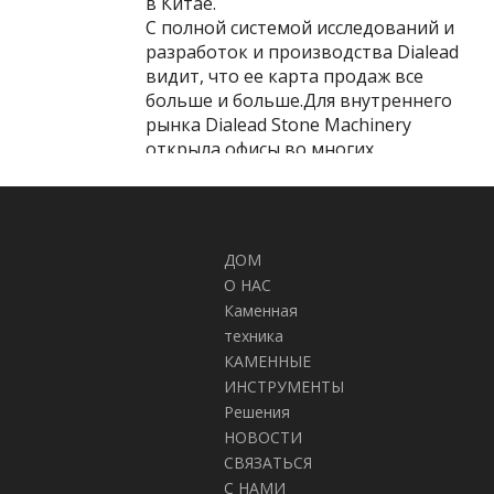
в Китае.
С полной системой исследований и
разработок и производства Dialead
видит, что ее карта продаж все
больше и больше.Для внутреннего
рынка Dialead Stone Machinery
открыла офисы во многих
городах.На международном рынке
продукция Dialead экспортируется в
более чем 60 стран и регионов,
таких как Россия, США, Украина,
ДОМ
Казахстан, Индия, Польша,
О НАС
Иордания, Оман и др.
Каменная
Dialead придает большое значение
техника
интеллектуальной собственности и
КАМЕННЫЕ
сертификации в своем
ИНСТРУМЕНТЫ
развитии.Dialead получила более 30
Решения
патентов, и еще больше находится
НОВОСТИ
на пути.Все машины Dialead
сертифицированы CE, чтобы
СВЯЗАТЬСЯ
убедиться, что все детали
С НАМИ