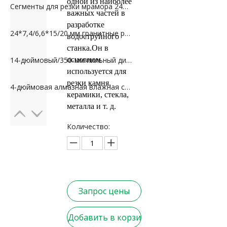
одной из наиболее
Сегменты для резки мрамора 24*7,5*10 мм для Ирана
важных частей в
разработке
24*7,4/6,6*15/20 мм гранитные режущие сегменты для Пакистана
водоструйного
станка.Он в
основном
14-дюймовый/350-мм пильный диск для резки гранита
используется для
резки камня,
4-дюймовая алмазная влажная сухая полировальная подушка для гранита и мрамора
керамики, стекла,
металла и т. д.
Количество:
Запрос цены
Добавить в корзи