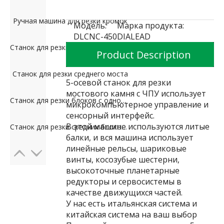
Ручная машина для резки кромок
Модель:
Марка продукта:
DLCNC-450
DIALEAD
Станок для резки линейного профиля с ПЛК
Product Description
Станок для резки среднего моста
5-осевой станок для резки
мостового камня с ЧПУ использует
Станок для резки блоков с одной рукой (гидравлический четырехстоечный)
микрокомпьютерное управление и
сенсорный интерфейс.
В этой машине используются литые
Станок для резки средних блоков с одной рукой
балки, и вся машина использует
линейные рельсы, шариковые
винты, косозубые шестерни,
высокоточные планетарные
редукторы и сервосистемы в
качестве движущихся частей.
У нас есть итальянская система и
китайская система на ваш выбор