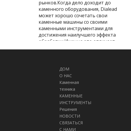
рынков.Когда дело доходит до
каменного оборудования, Dialead
может хорошо сочетать свои
каменные машины со своими
каменными инструментами для
достижения наилучшего эффекта
обработки.Именно это отличает
Dialead от других поставщиков
каменного оборудования в Китае.
С полной системой исследований и
разработок и производства Dialead
ДОМ
видит, что ее карта продаж все
О НАС
больше и больше.Для внутреннего
Каменная
рынка Dialead Stone Machinery
техника
открыла офисы во многих
КАМЕННЫЕ
городах.На международном рынке
ИНСТРУМЕНТЫ
продукция Dialead экспортируется в
Решения
более чем 60 стран и регионов,
НОВОСТИ
таких как Россия, США, Украина,
СВЯЗАТЬСЯ
Казахстан, Индия, Польша,
С НАМИ