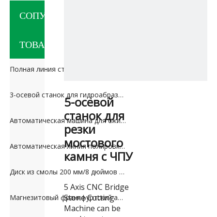
СОПУТСТВУЮЩИЕ
ТОВАРЫ
Полная линия станков для резки бордюрного камня
3-осевой станок для гидроабразивной резки камня
5-осевой
станок для
Автоматическая машина для сжигания гранита Dialead
резки
мостового
Автоматическая линия полировки машины
камня с ЧПУ
Диск из смолы 200 мм/8 дюймов для полировки гранита
5 Axis CNC Bridge
Stone Cutting
Магнезитовый франкфуртский абразив для мрамора и травертина
Machine can be