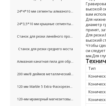
Гравирова
высокой с
24*4*10 мм сегменты алмазного колонкового сверла для бетона
вам испол
Для нижне
24*3,5*10 мм крышные сегменты алмазного колонкового бурения для бетона
диаметр г
принят, з
Для резки.
Станок для резки линейного профиля с ПЛК
высокий с
Чтобы сдел
Станок для резки среднего моста
см следует
мм.Для глу
Технич
Алмазная канатная пила для обработки мраморных блоков
Тип
200 мм/8 дюймов металлический диск для полировки гранита
Коническ
Коническ
120 мм Marble 5 Extra Фаскорезное колесо
Коническ
120-мм мраморный магнезитовый диск для снятия фаски
Коническ