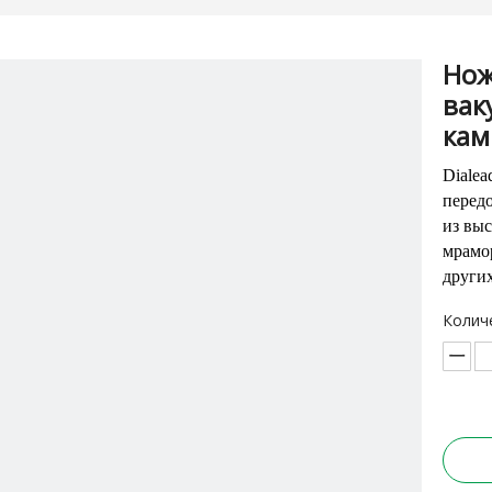
Нож
вак
ка
Dialea
перед
из вы
мрамор
други
Колич