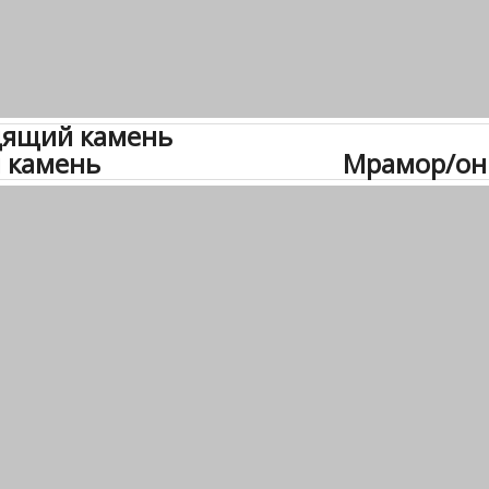
дящий камень
ий камень Мрамор/