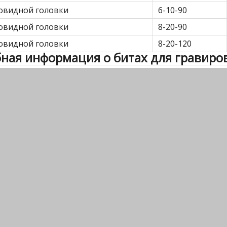
овидной головки
6-10-90
овидной головки
8-20-90
овидной головки
8-20-120
ная информация о битах для гравиро