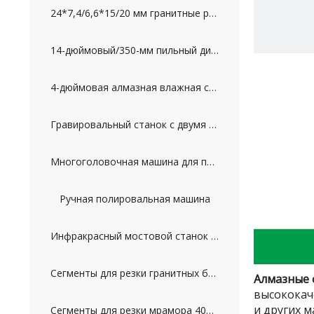
24*7,4/6,6*15/20 мм гранитные режущие сегменты для Пакистана
14-дюймовый/350-мм пильный диск для резки гранита
4-дюймовая алмазная влажная сухая полировальная подушка для гранита и мрамора
Гравировальный станок с двумя головками (2D)
Многоголовочная машина для профилирования колонн
Ручная полировальная машина
Инфракрасный мостовой станок для резки
Сегменты для резки гранитных блоков длиной 2 м для индийского рынка
Алмазные 
высококач
и других м
Сегменты для резки мрамора 40*8*12 мм для рынка Пакистана