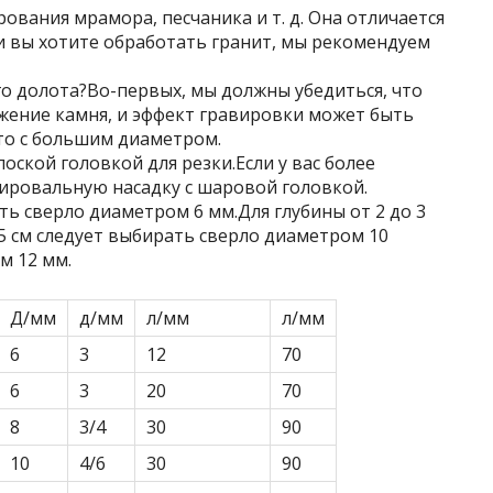
вания мрамора, песчаника и т. д. Она отличается
 вы хотите обработать гранит, мы рекомендуем
о долота?Во-первых, мы должны убедиться, что
жение камня, и эффект гравировки может быть
то с большим диаметром.
ской головкой для резки.Если у вас более
вировальную насадку с шаровой головкой.
ть сверло диаметром 6 мм.Для глубины от 2 до 3
 5 см следует выбирать сверло диаметром 10
м 12 мм.
Д/мм
д/мм
л/мм
л/мм
6
3
12
70
6
3
20
70
8
3/4
30
90
10
4/6
30
90