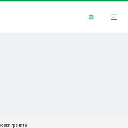
МЕНТЫ
РЕШЕНИЯ
НОВОСТИ
СВЯЗАТЬСЯ С НАМИ
ровки гранита