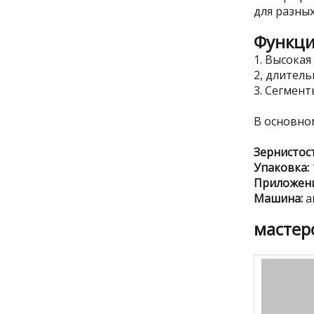
для разных
Функц
1. Высокая
2, длитель
3. Сегмен
В основно
Зернистос
Упаковка:
Приложени
Машина:
а
мастер