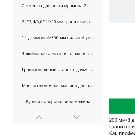
Сегменты для резки мрамора 24*7,5*10 мм для Ирана
24*7,4/6,6*15/20 мм гранитные режущие сегменты для Пакистана
14-дюймовый/350-мм пильный диск для резки гранита
4-дюймовая алмазная влажная сухая полировальная подушка для гранита и мрамора
Гравировальный станок с двумя головками (2D)
Многоголовочная машина для профилирования колонн
Ручная полировальная машина
200 мм/8 
гранитной
Как профе