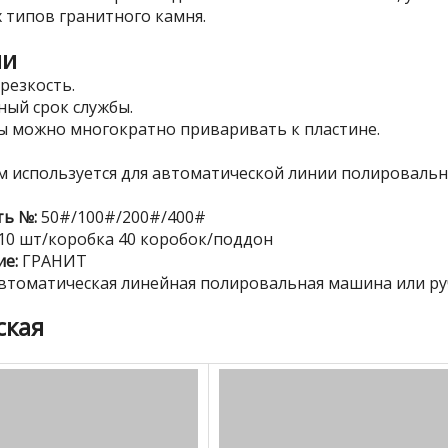
 типов гранитного камня.
ии
 резкость.
ный срок службы.
ты можно многократно приваривать к пластине.
м используется для автоматической линии полировал
ть №:
50#/100#/200#/400#
10 шт/коробка 40 коробок/поддон
е:
ГРАНИТ
втоматическая линейная полировальная машина или р
ская