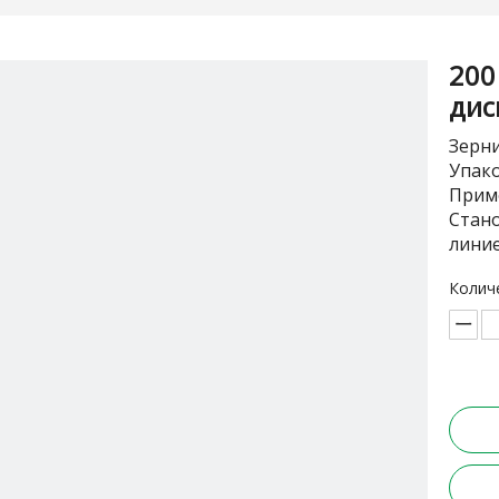
200
дис
Зерни
Упако
Прим
Стан
лини
Колич