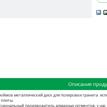
Описание проду
дюймов металлический диск для полировки гранита исп
 плиты.
ссиональный производитель алмазных сегментов, у нас