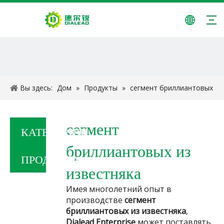
Вы здесь:
Дом
»
Продукты
»
сегмент бриллиантовых
из известняка
сегмент
КАТЕГОРИЯ
бриллиантовых из
ПРОДУКТА
известняка
Имея многолетний опыт в
производстве
сегмент
бриллиантовых из известняка
,
Dialead Enterprise
может поставлять