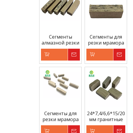
корзину
корзину
Сегменты
Сегменты для
алмазной резки
резки мрамора
для мраморных
24*8*13 мм для
блоков
рынка
Пакистана
Добавить в
Запрос цены
Добавить в
Запрос 
корзину
корзину
Сегменты для
24*7,4/6,6*15/20
резки мрамора
мм гранитные
40*8*12 мм для
режущие
рынка
сегменты для