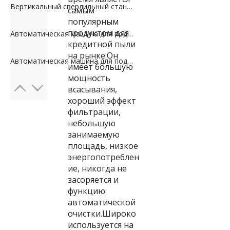
Вертикальный сверлильный станок по камню
самым
популярным
продуктом для
Автоматическая машина для подъема плит портального типа
кредитной пыли
на рынке.Он
Автоматическая машина для подъема плит
имеет большую
мощность
всасывания,
хороший эффект
фильтрации,
небольшую
занимаемую
площадь, низкое
энергопотреблен
ие, никогда не
засоряется и
функцию
автоматической
очистки.Широко
используется на