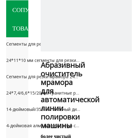
СОПУТСТВУЮЩИЕ
ТОВАРЫ
Сегменты для резки гранита 24*12,5/11,5*20 мм для России
24*11*10 мм сегменты для резки мраморного известняка для рынка Ближнего Востока
Абразивный
очиститель
Сегменты для резки мрамора 24*7,5*10 мм для Ирана
мрамора
для
24*7,4/6,6*15/20 мм гранитные режущие сегменты для Пакистана
автоматической
линии
14-дюймовый/350-мм пильный диск для резки гранита
полировки
машины
4-дюймовая алмазная влажная сухая полировальная подушка для гранита и мрамора
более чистый