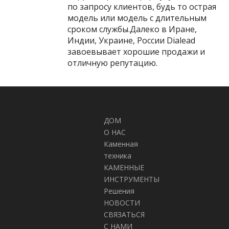
по запросу клиентов, будь то острая
модель или модель с длительным
сроком службы.Далеко в Иране,
Индии, Украине, России Dialead
завоевывает хорошие продажи и
отличную репутацию.
Что касается абразивов для
мрамора и магнезита, Dialead
занимает 90% рынка в Китае с 40
производственными
ДОМ
линиями.Ежемесячная мощность
О НАС
полировки составляет более 350 000
Каменная
квадратных метров.Dialead способен
техника
производить более 3500 коробок
КАМЕННЫЕ
франкфуртских абразивов в день.
ИНСТРУМЕНТЫ
Решения
В неустанных усилиях по
НОВОСТИ
обеспечению наилучшего качества,
СВЯЗАТЬСЯ
наилучшего обслуживания и
С НАМИ