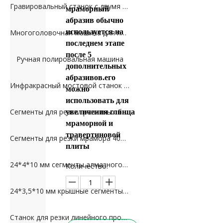
Гравировальный станок с двумя головками (2D)
мраморный
абразив обычно
используется на
Многоголовочная машина для профилирования колонн
последнем этапе
после 5
Ручная полировальная машина
дополнительных
абразивов.его
Инфракрасный мостовой станок для резки
можно
использовать для
Сегменты для резки гранитных блоков длиной 2 м для индийского рынка
увеличения глянца
мраморной и
травертиновой
Сегменты для резки мрамора 40*8*12 мм для рынка Пакистана
плиты
24*4*10 мм сегменты алмазного колонкового сверла для бетона
Количество:
24*3,5*10 мм крышные сегменты алмазного колонкового бурения для бетона
Станок для резки линейного профиля с ПЛК