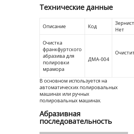
Технические данные
Зернис
Описание
Код
Нет
Очистка
франкфуртского
Очисти
абразива для
ДМА-004
полировки
мрамора
В основном используется на
автоматических полировальных
машинах или ручных
полировальных машинах.
Абразивная
последовательность