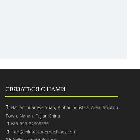
СВЯЗАТЬСЯ С НАМИ
Hailianchuangye Yuan, Binhai Industrial Area, Shiutou

Town, Nanan, Fujian China
+86-595-22308536

info@china-stonemachines.com

info@dlstonetools.com